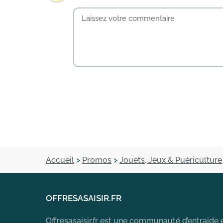
Accueil
>
Promos
>
Jouets, Jeux & Puériculture
OFFRESASAISIR.FR
Offresasaisir.fr est une communauté d’entraide 