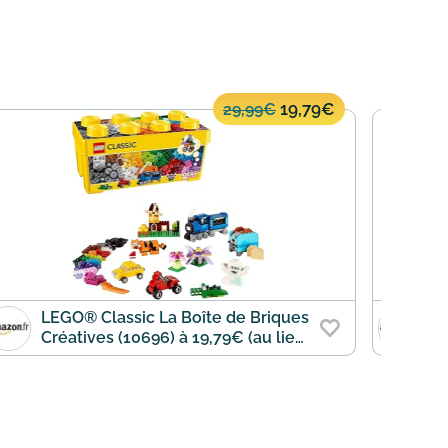
19,79€
29,99€
LEGO® Classic La Boîte de Briques
L
Créatives (10696) à 19,79€ (au lieu
C
de 29,99€)
D
1