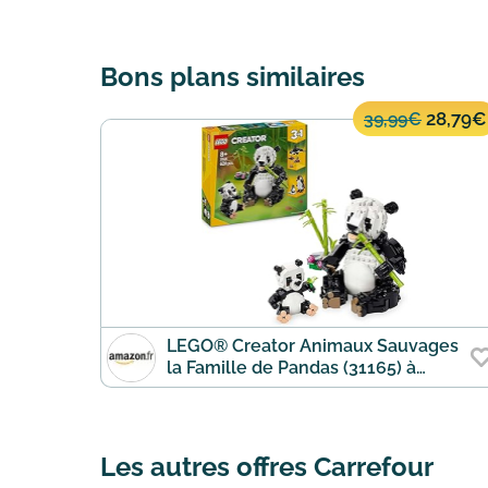
Bons plans similaires
28,79€
39,99€
LEGO® Creator Animaux Sauvages
la Famille de Pandas (31165) à
28,79€ (au lieu de 39,99€)
Les autres offres Carrefour