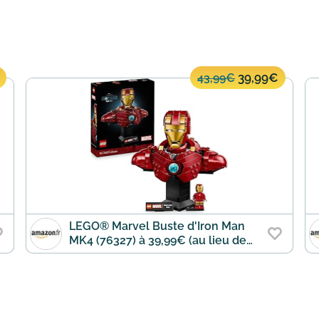
39,99€
43,99€
LEGO® Marvel Buste d'Iron Man
MK4 (76327) à 39,99€ (au lieu de
43,99€)