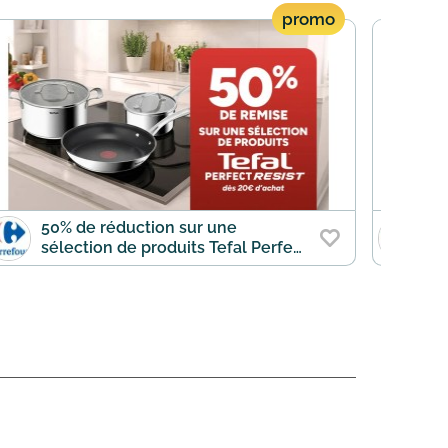
promo
50% de réduction sur une
-
sélection de produits Tefal Perfect
J
Resist dès 20€ d'achat