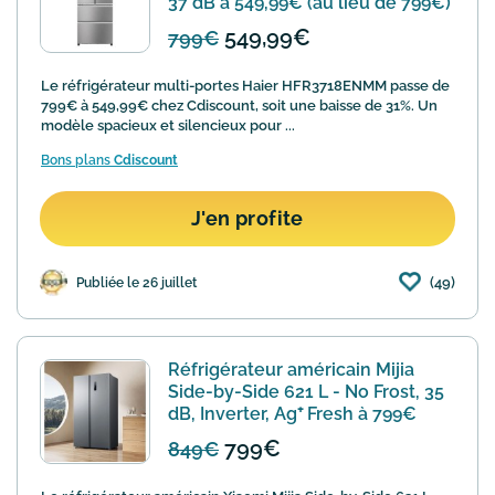
37 dB à 549,99€ (au lieu de 799€)
549,99€
799€
Le réfrigérateur multi-portes Haier HFR3718ENMM passe de
799€ à 549,99€ chez Cdiscount, soit une baisse de 31%. Un
modèle spacieux et silencieux pour ...
Bons plans
Cdiscount
J'en profite
(49)
Publiée le 26 juillet
Réfrigérateur américain Mijia
Side-by-Side 621 L - No Frost, 35
dB, Inverter, Ag⁺ Fresh à 799€
799€
849€