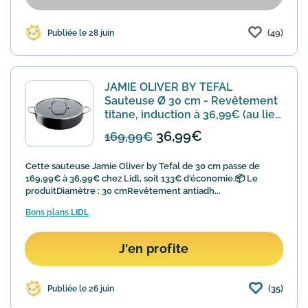
(49)
Publiée le 28 juin
JAMIE OLIVER BY TEFAL
Sauteuse Ø 30 cm - Revêtement
titane, induction à 36,99€ (au lieu
de 169,99€)
36,99€
169,99€
Cette sauteuse Jamie Oliver by Tefal de 30 cm passe de
169,99€ à 36,99€ chez Lidl, soit 133€ d'économie.📦 Le
produitDiamètre : 30 cmRevêtement antiadh...
Bons plans
LIDL
J'en profite
(35)
Publiée le 26 juin