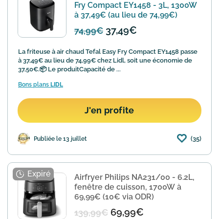
Fry Compact EY1458 - 3L, 1300W
à 37,49€ (au lieu de 74,99€)
37,49€
74,99€
La friteuse à air chaud Tefal Easy Fry Compact EY1458 passe
à 37,49€ au lieu de 74,99€ chez Lidl, soit une économie de
37,50€.📦 Le produitCapacité de ...
Bons plans
LIDL
J'en profite
(35)
Publiée le 13 juillet
Airfryer Philips NA231/00 - 6.2L,
fenêtre de cuisson, 1700W à
69,99€ (10€ via ODR)
69,99€
139,99€