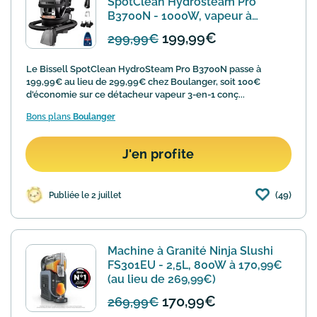
SpotClean Hydrosteam Pro
B3700N - 1000W, vapeur à
199,99€
199,99€
299,99€
Le Bissell SpotClean HydroSteam Pro B3700N passe à
199,99€ au lieu de 299,99€ chez Boulanger, soit 100€
d'économie sur ce détacheur vapeur 3-en-1 conç...
Bons plans
Boulanger
J'en profite
(49)
Publiée le 2 juillet
Machine à Granité Ninja Slushi
FS301EU - 2,5L, 800W à 170,99€
(au lieu de 269,99€)
170,99€
269,99€