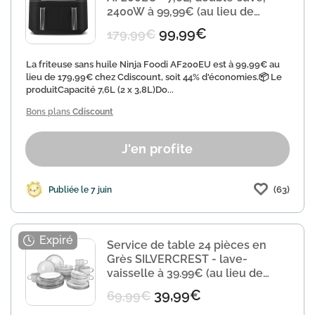
2400W à 99,99€ (au lieu de
179,99€)
99,99€
179,99€
La friteuse sans huile Ninja Foodi AF200EU est à 99,99€ au
lieu de 179,99€ chez Cdiscount, soit 44% d'économies.📦 Le
produitCapacité 7,6L (2 x 3,8L)Do...
Bons plans
Cdiscount
J'en profite
(63)
Publiée le 7 juin
Service de table 24 pièces en
Grès SILVERCREST - lave-
vaisselle à 39.99€ (au lieu de
69.99€)
39,99€
69,99€