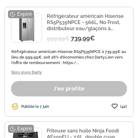
Réfrigérateur américain Hisense
RS5P535NPCE - 566L, No Frost,
distributeur eau/glaçons à
739,99€
739,99€
999,99€
Réfrigérateur américain Hisense RS5P535NPCE à 739,99€ au
lieu de 999,99€, soit 26% d'économies chez Darty.Lien vers
l'offre de remboursement : https:/...
Bons plans
Darty
J'en profite
(42)
Publiée le 7 juin
Friteuse sans huile Ninja Foodi
AF200EU - 7,6L, double cuve,