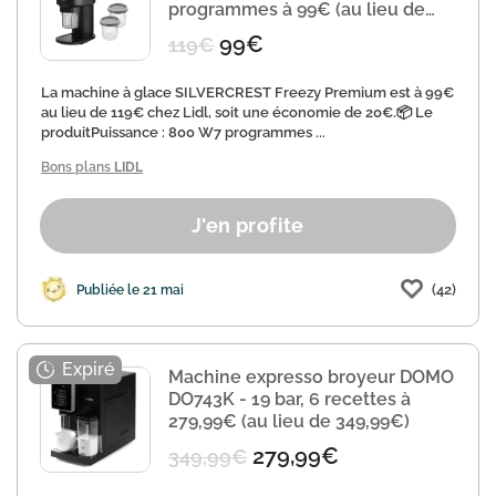
programmes à 99€ (au lieu de
119€)
99€
119€
La machine à glace SILVERCREST Freezy Premium est à 99€
au lieu de 119€ chez Lidl, soit une économie de 20€.📦 Le
produitPuissance : 800 W7 programmes ...
Bons plans
LIDL
J'en profite
(42)
Publiée le 21 mai
Machine expresso broyeur DOMO
DO743K - 19 bar, 6 recettes à
279,99€ (au lieu de 349,99€)
279,99€
349,99€