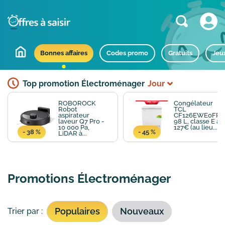
Bonnes affaires
Codes promo
Gratuits
Jeu
Top promotion Électroménager
Jour
ROBOROCK
Congélateur
Robot
TCL
aspirateur
CF126EWE0FR -
laveur Q7 Pro -
98 L, classe E à
10 000 Pa,
127€ (au lieu...
- 38 %
- 45 %
LiDAR à...
Promotions Électroménager
Populaires
Nouveaux
Trier par :