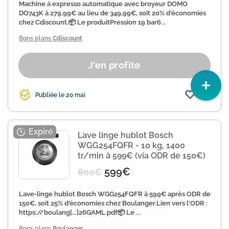
Machine à expresso automatique avec broyeur DOMO
DO743K à 279,99€ au lieu de 349,99€, soit 20% d'économies
chez Cdiscount.📦 Le produitPression 19 bar6...
Bons plans
Cdiscount
J'en profite
(35)
Publiée le 20 mai
Lave linge hublot Bosch
WGG254FQFR - 10 kg, 1400
tr/min à 599€ (via ODR de 150€)
599€
800€
Lave-linge hublot Bosch WGG254FQFR à 599€ après ODR de
150€, soit 25% d'économies chez Boulanger.Lien vers l'ODR :
https://boulang[...]26GAML.pdf📦 Le ...
Bons plans
Boulanger