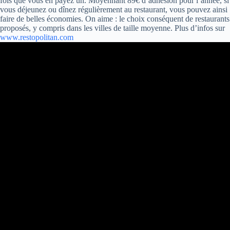
fois que vous en payez un. Moyennant 89€ d’adhésion pour l’année, si
vous déjeunez ou dînez régulièrement au restaurant, vous pouvez ainsi
faire de belles économies. On aime : le choix conséquent de restaurants
proposés, y compris dans les villes de taille moyenne. Plus d’infos sur
www.restopolitan.com