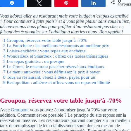
0
Partagez
Tweetez
Enregistrer
Partagez
PARTAGES
Vous adorez aller au restaurant mais votre budget n’est pas extensible
? Pour continuer à faire plaisir et à vous faire plaisir sans vous ruinez,
découvrez nos bons plans pour profiter d’un restaurant pas cher en
faisant des économies sur l’addition à tous les coups. Bon appétit !
1
Groupon, réservez votre table jusqu’à -70%
2
La Fourchette : les meilleurs restaurants au meilleur prix
3
Loisirs-enchères : votre repas aux enchères
4
WonderBox et Smartbox : offrez des tables thématiques
5
Les repas gratuits… ou presque
6
Le Crous, le restaurant pas cher réservé aux étudiants
7
Le menu anti-crise : vous définissez le prix à payer
8
Tous au restaurant, venez à deux, payez pour un
9
Restopolitan : adhérez et offrez-vous un repas en illimité
Groupon, réservez votre table jusqu’à -70%
Avec
Groupon
, vous pouvez économiser jusqu’à 70% sur votre
addition. Comment est-ce possible ? Le principe du site repose sur la
réservation massive. Les restaurateurs pouvant compter sur un meilleur
taux de remplissage de leur établissement sont alors en mesure de
proposer des tarifs promotionnels très attractifs. Pour profiter d’un deal,