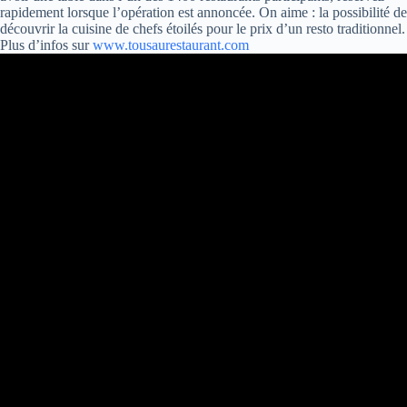
rapidement lorsque l’opération est annoncée. On aime : la possibilité de
découvrir la cuisine de chefs étoilés pour le prix d’un resto traditionnel.
Plus d’infos sur
www.tousaurestaurant.com