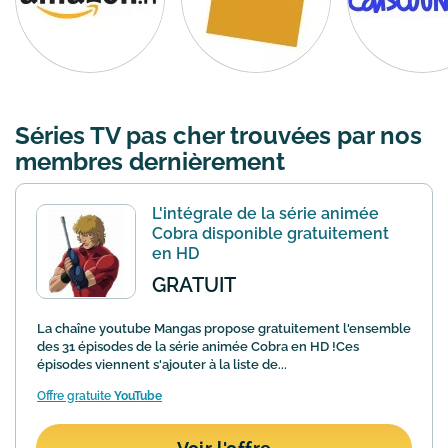
et DVD
au prix le plus bas.
Vous pouvez enfin
voir et revoir chaque épisode de
vos séries cultes au meilleur prix
.
Séries TV pas cher trouvées par nos
membres dernièrement
L'intégrale de la série animée
Cobra disponible gratuitement
en HD
GRATUIT
La chaîne youtube Mangas propose gratuitement l'ensemble
des 31 épisodes de la série animée Cobra en HD !Ces
épisodes viennent s'ajouter à la liste de...
Offre gratuite
YouTube