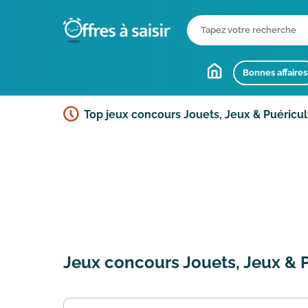
Bonnes affaires
Top jeux concours Jouets, Jeux & Puéricul
Jeux concours Jouets, Jeux & 