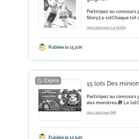
Participez au concours 
Story.Le lotChaque lot c
Jeu concours La Halle
Publiée le 15 juin
15 lots Des minio
Participez au concours 
des monstres.🎁 Le lotC
Jeu concours M6
Publiée le 15 juin