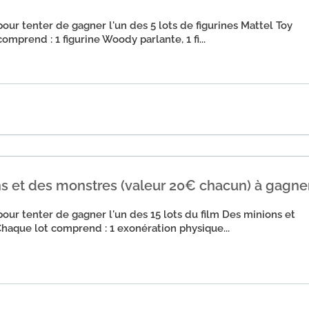
pour tenter de gagner l'un des 5 lots de figurines Mattel Toy
omprend : 1 figurine Woody parlante, 1 fi...
ns et des monstres (valeur 20€ chacun) à gagne
pour tenter de gagner l'un des 15 lots du film Des minions et
haque lot comprend : 1 exonération physique...