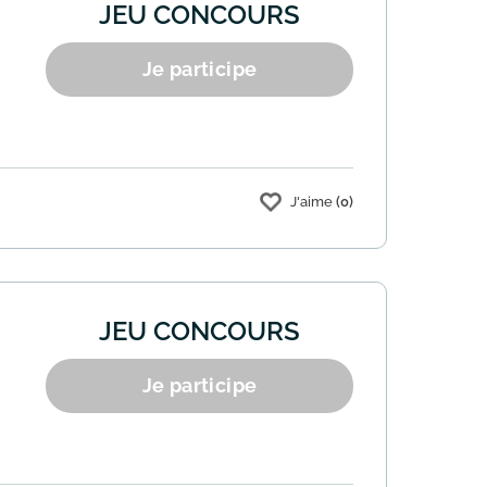
JEU CONCOURS
Je participe
J'aime
(0)
JEU CONCOURS
Je participe