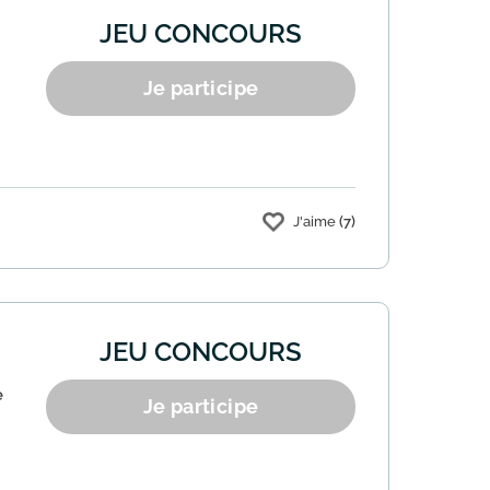
JEU CONCOURS
Je participe
J'aime
(7)
JEU CONCOURS
e
Je participe