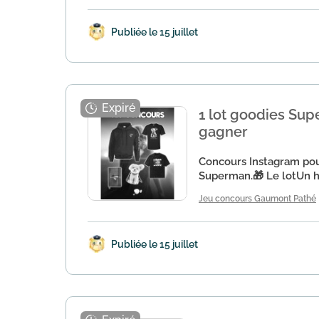
Publiée le 15 juillet
1 lot goodies Supe
gagner
Concours Instagram pour
Superman.🎁 Le lotUn ho
Jeu concours Gaumont Pathé
Publiée le 15 juillet