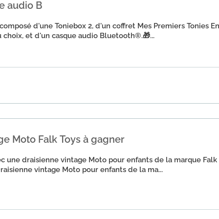
ue audio B
 composé d'une Toniebox 2, d'un coffret Mes Premiers Tonies E
 choix, et d'un casque audio Bluetooth®.🎁...
age Moto Falk Toys à gagner
c une draisienne vintage Moto pour enfants de la marque Falk
Draisienne vintage Moto pour enfants de la ma...