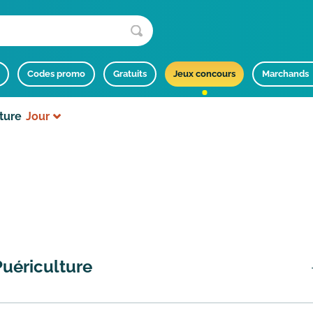
Codes promo
Gratuits
Jeux concours
Marchands
ture
Jour
Puériculture