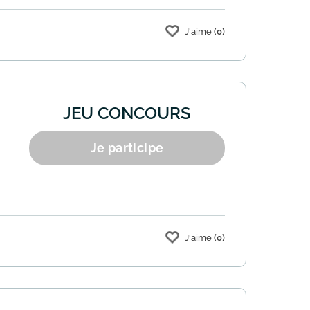
J'aime
(0)
JEU CONCOURS
Je participe
J'aime
(0)