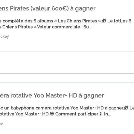
ns Pirates (valeur 600€) à gagner
ie complète des 6 albums « Les Chiens Pirates ».🎁 Le lotLes 6
 Chiens Pirates ».Valeur commerciale : 60...
ickey
ra rotative Yoo Master+ HD à gagner
c un babyphone caméra rotative Yoo Master+ HD à gagner.🎁 L
tative Yoo Master+ HD.🎯 Comment participer📱 In...
ue