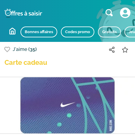
Bons plans populaires
Bonnes affaires
Codes promo
Gratuits
Jeu
J'aime
(35)
Carte cadeau