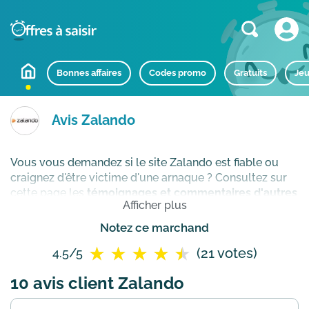
Bonnes affaires
Codes promo
Gratuits
Jeu
Avis Zalando
Vous vous demandez si le site Zalando est fiable ou
craignez d'être victime d'une arnaque ? Consultez sur
cette page les
témoignages et commentaires d'autres
Afficher plus
clients Zalando
pour vérifier sa réputation en ligne
avant de passer commande.
Notez ce marchand
(21 votes)
4.5/5
10 avis client Zalando