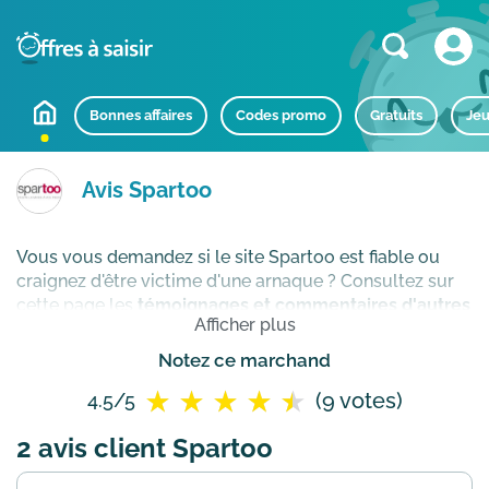
Bonnes affaires
Codes promo
Gratuits
Jeu
Avis Spartoo
Vous vous demandez si le site Spartoo est fiable ou
craignez d'être victime d'une arnaque ? Consultez sur
cette page les
témoignages et commentaires d'autres
Afficher plus
clients Spartoo
pour vérifier sa réputation en ligne
avant de passer commande.
Notez ce marchand
(9 votes)
4.5/5
2 avis client Spartoo