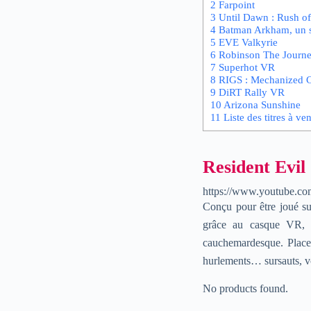
2
Farpoint
3
Until Dawn : Rush o
4
Batman Arkham, un s
5
EVE Valkyrie
6
Robinson The Journ
7
Superhot VR
8
RIGS : Mechanized 
9
DiRT Rally VR
10
Arizona Sunshine
11
Liste des titres à ven
Resident Evil
https://www.youtube.
Conçu pour être joué s
grâce au casque VR, d
cauchemardesque. Placez
hurlements… sursauts, vou
No products found.