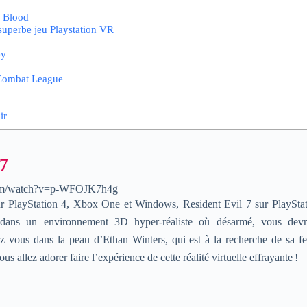
f Blood
uperbe jeu Playstation VR
ey
Combat League
ir
 7
com/watch?v=p-WFOJK7h4g
ur PlayStation 4, Xbox One et Windows, Resident Evil 7 sur PlaySt
ans un environnement 3D hyper-réaliste où désarmé, vous devr
 vous dans la peau d’Ethan Winters, qui est à la recherche de sa f
s allez adorer faire l’expérience de cette réalité virtuelle effrayante !