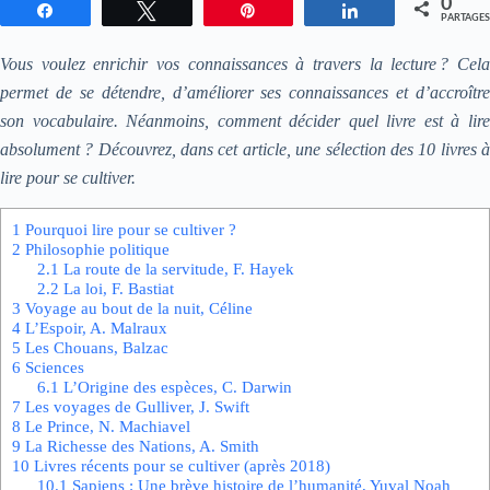
0
Partagez
Tweetez
Enregistrer
Partagez
PARTAGES
Vous voulez enrichir vos connaissances à travers la lecture ? Cela
permet de se détendre, d’améliorer ses connaissances et d’accroître
son vocabulaire. Néanmoins, comment décider quel livre est à lire
absolument ? Découvrez, dans cet article, une sélection des 10 livres à
lire pour se cultiver.
1
Pourquoi lire pour se cultiver ?
2
Philosophie politique
2.1
La route de la servitude, F. Hayek
2.2
La loi, F. Bastiat
3
Voyage au bout de la nuit, Céline
4
L’Espoir, A. Malraux
5
Les Chouans, Balzac
6
Sciences
6.1
L’Origine des espèces, C. Darwin
7
Les voyages de Gulliver, J. Swift
8
Le Prince, N. Machiavel
9
La Richesse des Nations, A. Smith
10
Livres récents pour se cultiver (après 2018)
10.1
Sapiens : Une brève histoire de l’humanité, Yuval Noah