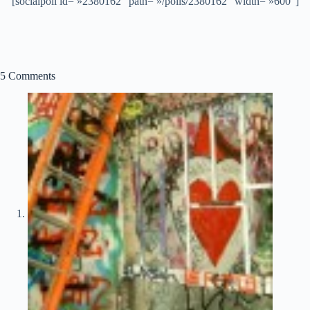
[socialpoll id= »2380162″ path= »/polls/2380162″ width= »600″]
5 Comments