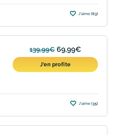
J'aime
(63)
69,99€
139,99€
J'en profite
J'aime
(35)