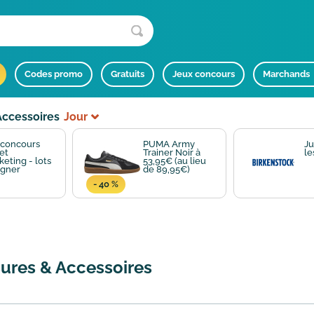
Codes promo
Gratuits
Jeux concours
Marchands
Accessoires
Jour
 concours
PUMA Army
Ju
et
Trainer Noir à
le
eting - lots
53,95€ (au lieu
agner
de 89,95€)
- 40 %
ures & Accessoires