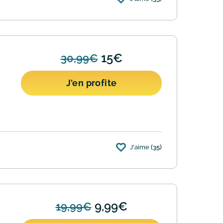
15€
30,99€
J'en profite
J'aime
(35)
9,99€
19,99€