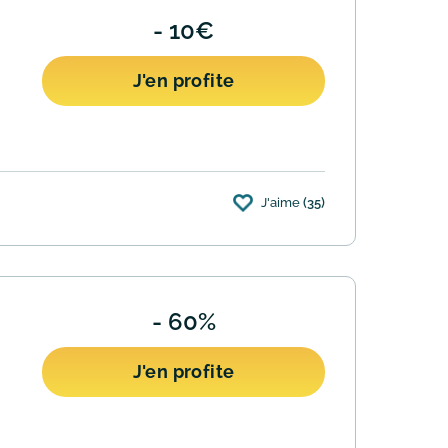
- 10€
J'en profite
J'aime
(35)
- 60%
J'en profite