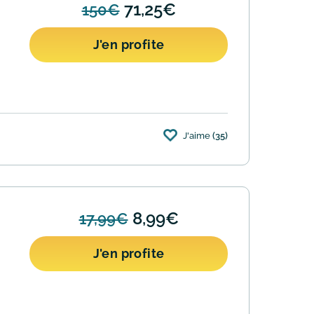
71,25€
150€
J'en profite
J'aime
(35)
8,99€
17,99€
J'en profite