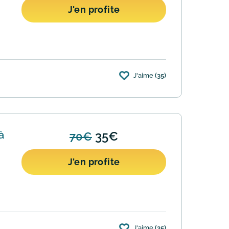
J'en profite
J'aime
(35)
à
35€
70€
J'en profite
J'aime
(35)