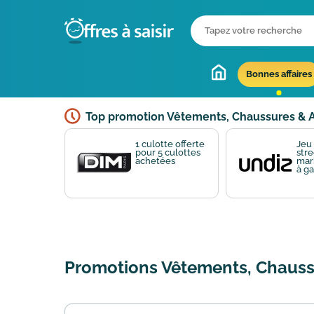
Bonnes affaires
Top promotion Vêtements, Chaussures & 
1 culotte offerte
Jeu
pour 5 culottes
stre
achetées
mark
à g
Promotions Vêtements, Chauss