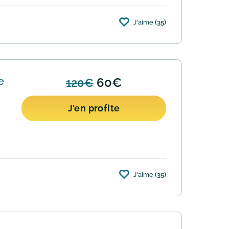
J'aime
(35)
e
60€
120€
J'en profite
J'aime
(35)